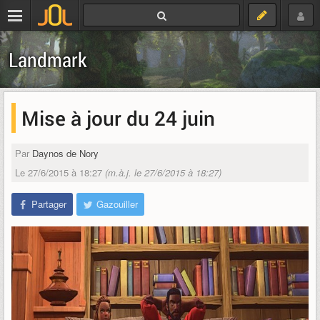
Landmark
Mise à jour du 24 juin
Par
Daynos de Nory
Le 27/6/2015 à 18:27
(m.à.j. le 27/6/2015 à 18:27)
Partager
Gazouiller