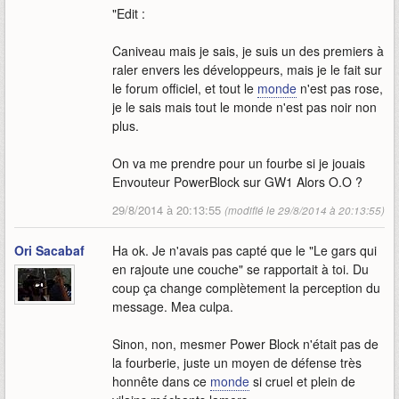
"Edit :
Caniveau mais je sais, je suis un des premiers à
raler envers les développeurs, mais je le fait sur
le forum officiel, et tout le
monde
n'est pas rose,
je le sais mais tout le monde n'est pas noir non
plus.
On va me prendre pour un fourbe si je jouais
Envouteur PowerBlock sur GW1 Alors O.O ?
29/8/2014 à 20:13:55
(modifié le 29/8/2014 à 20:13:55)
Ori Sacabaf
Ha ok. Je n'avais pas capté que le "Le gars qui
en rajoute une couche" se rapportait à toi. Du
coup ça change complètement la perception du
message. Mea culpa.
Sinon, non, mesmer Power Block n'était pas de
la fourberie, juste un moyen de défense très
honnête dans ce
monde
si cruel et plein de