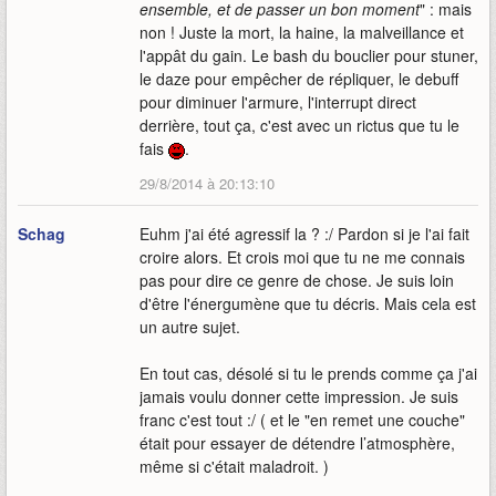
ensemble, et de passer un bon moment
" : mais
non ! Juste la mort, la haine, la malveillance et
l'appât du gain. Le bash du bouclier pour stuner,
le daze pour empêcher de répliquer, le debuff
pour diminuer l'armure, l'interrupt direct
derrière, tout ça, c'est avec un rictus que tu le
fais
.
29/8/2014 à 20:13:10
Schag
Euhm j'ai été agressif la ? :/ Pardon si je l'ai fait
croire alors. Et crois moi que tu ne me connais
pas pour dire ce genre de chose. Je suis loin
d'être l'énergumène que tu décris. Mais cela est
un autre sujet.
En tout cas, désolé si tu le prends comme ça j'ai
jamais voulu donner cette impression. Je suis
franc c'est tout :/ ( et le "en remet une couche"
était pour essayer de détendre l’atmosphère,
même si c'était maladroit. )