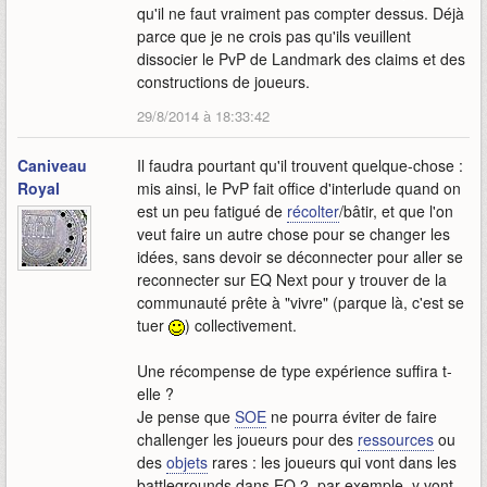
qu'il ne faut vraiment pas compter dessus. Déjà
parce que je ne crois pas qu'ils veuillent
dissocier le PvP de Landmark des claims et des
constructions de joueurs.
29/8/2014 à 18:33:42
Caniveau
Il faudra pourtant qu'il trouvent quelque-chose :
Royal
mis ainsi, le PvP fait office d'interlude quand on
est un peu fatigué de
récolter
/bâtir, et que l'on
veut faire un autre chose pour se changer les
idées, sans devoir se déconnecter pour aller se
reconnecter sur EQ Next pour y trouver de la
communauté prête à "vivre" (parque là, c'est se
tuer
) collectivement.
Une récompense de type expérience suffira t-
elle ?
Je pense que
SOE
ne pourra éviter de faire
challenger les joueurs pour des
ressources
ou
des
objets
rares : les joueurs qui vont dans les
battlegrounds dans EQ 2, par exemple, y vont