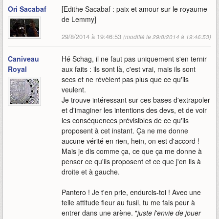
Ori Sacabaf
[Edithe Sacabaf : paix et amour sur le royaume
de Lemmy]
29/8/2014 à 19:46:53
(modifié le 29/8/2014 à 19:46:53)
Caniveau
Hé Schag, il ne faut pas uniquement s'en ternir
Royal
aux faits : ils sont là, c'est vrai, mais ils sont
secs et ne révèlent pas plus que ce qu'ils
veulent.
Je trouve intéressant sur ces bases d'extrapoler
et d'imaginer les intentions des devs, et de voir
les conséquences prévisibles de ce qu'ils
proposent à cet instant. Ça ne me donne
aucune vérité en rien, hein, on est d'accord !
Mais je dis comme ça, ce que ça me donne à
penser ce qu'ils proposent et ce que j'en lis à
droite et à gauche.
Pantero ! Je t'en prie, endurcis-toi ! Avec une
telle attitude fleur au fusil, tu me fais peur à
entrer dans une arène. "
juste l'envie de jouer