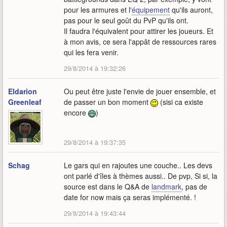
pour les armures et l'
équipement
qu'ils auront,
pas pour le seul goût du PvP qu'ils ont.
Il faudra l'équivalent pour attirer les joueurs. Et
à mon avis, ce sera l'appât de ressources rares
qui les fera venir.
29/8/2014 à 19:32:26
Eldarion
Ou peut être juste l'envie de jouer ensemble, et
Greenleaf
de passer un bon moment
(sisi ca existe
encore
)
29/8/2014 à 19:37:35
Schag
Le gars qui en rajoutes une couche.. Les devs
ont parlé d'îles à thèmes aussi.. De pvp, Si si, la
source est dans le Q&A de
landmark
, pas de
date for now mais ça seras implémenté. !
29/8/2014 à 19:43:44