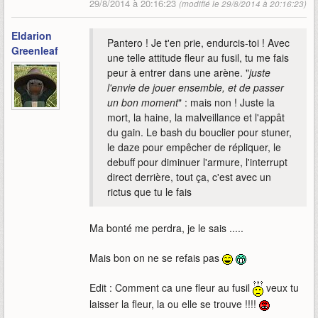
29/8/2014 à 20:16:23
(modifié le 29/8/2014 à 20:16:23)
Eldarion
Pantero ! Je t'en prie, endurcis-toi ! Avec
Greenleaf
une telle attitude fleur au fusil, tu me fais
peur à entrer dans une arène. "
juste
l'envie de jouer ensemble, et de passer
un bon moment
" : mais non ! Juste la
mort, la haine, la malveillance et l'appât
du gain. Le bash du bouclier pour stuner,
le daze pour empêcher de répliquer, le
debuff pour diminuer l'armure, l'interrupt
direct derrière, tout ça, c'est avec un
rictus que tu le fais
Ma bonté me perdra, je le sais .....
Mais bon on ne se refais pas
Edit : Comment ca une fleur au fusil
veux tu
laisser la fleur, la ou elle se trouve !!!!