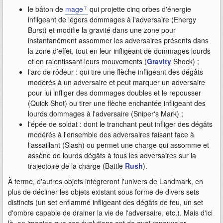
le bâton de
mage
qui projette cinq orbes d'énergie
infligeant de légers dommages à l'adversaire (Energy
Burst) et modifie la gravité dans une zone pour
instantanément assommer les adversaires présents dans
la zone d'effet, tout en leur infligeant de dommages lourds
et en ralentissant leurs mouvements (
Gravity
Shock) ;
l'arc de rôdeur : qui tire une flèche infligeant des dégâts
modérés à un adversaire et peut marquer un adversaire
pour lui infliger des dommages doubles et le repousser
(Quick Shot) ou tirer une flèche enchantée infligeant des
lourds dommages à l'adversaire (Sniper's Mark) ;
l'épée de soldat : dont le tranchant peut infliger des dégâts
modérés à l'ensemble des adversaires faisant face à
l'assaillant (Slash) ou permet une charge qui assomme et
assène de lourds dégâts à tous les adversaires sur la
trajectoire de la charge (Battle
Rush
).
À terme, d'autres objets intégreront l'univers de Landmark, en
plus de décliner les objets existant sous forme de divers sets
distincts (un set enflammé infligeant des dégâts de feu, un set
d'ombre capable de drainer la vie de l'adversaire, etc.). Mais d'ici