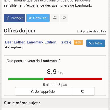
là, on imagine que ces évolutions ont de quoi renouveler
sensiblement l'expérience des aventuriers de Landmark.
Partager
Gazouiller
Offres du jour
À propos des offres
Dear Esther: Landmark Edition
2,02 €
-80%
Voir l'offre
Gamesplanet
Que pensiez-vous de
Landmark
?
3,9
/
10
5 aiment, 8 pas
Je l'apprécie
Sur le même sujet :